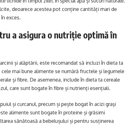
lichide în timpul zilei, în special apă și sucuri naturale.
lcite, deoarece acestea pot conține cantități mari de
 în exces.
ru a asigura o nutriție optimă în
rcinii și alăptării, este recomandat să incluzi în dieta ta
tre cele mai bune alimente se numără fructele și legumele
rale și fibre. De asemenea, include în dieta ta cereale
zul, care sunt bogate în fibre și nutrienți esențiali.
uiul și curcanul, precum și pește bogat în acizi grași
ste alimente sunt bogate în proteine și grăsimi
ltarea sănătoasă a bebelușului și pentru susținerea