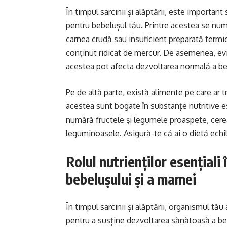
În timpul sarcinii și alăptării, este important
pentru bebelușul tău. Printre acestea se numă
carnea crudă sau insuficient preparată termi
conținut ridicat de mercur. De asemenea, ev
acestea pot afecta dezvoltarea normală a be
Pe de altă parte, există alimente pe care ar t
acestea sunt bogate în substanțe nutritive es
numără fructele și legumele proaspete, cereal
leguminoasele. Asigură-te că ai o dietă echilib
Rolul nutrienților esențiali
bebelușului și a mamei
În timpul sarcinii și alăptării, organismul tă
pentru a susține dezvoltarea sănătoasă a beb