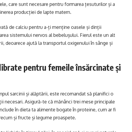
nele, care sunt necesare pentru formarea țesuturilor și a
inerea producției de lapte matern.
tă de calciu pentru a-ți menține oasele și dinții
rea sistemului nervos al bebelușului. Fierul este un alt
rii, deoarece ajută la transportul oxigenului în sânge și
librate pentru femeile însărcinate și
pul sarcinii și alăptării, este recomandat să planifici o
nții necesari. Asigură-te că mănânci trei mese principale
nclude în dieta ta alimente bogate în proteine, cum ar fi
precum și fructe și legume proaspete.