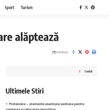
Sport
Turism
are alăptează
Distribuie
Caută
Ultimele Stiri
Proteinele – elemente esentiale sentiale pentru
cresterea si refacerea muschilor