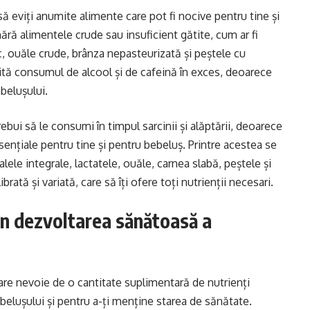
 să eviți anumite alimente care pot fi nocive pentru tine și
ră alimentele crude sau insuficient gătite, cum ar fi
c, ouăle crude, brânza nepasteurizată și peștele cu
ită consumul de alcool și de cafeină în exces, deoarece
belușului.
rebui să le consumi în timpul sarcinii și alăptării, deoarece
ențiale pentru tine și pentru bebeluș. Printre acestea se
ele integrale, lactatele, ouăle, carnea slabă, peștele și
rată și variată, care să îți ofere toți nutrienții necesari.
 în dezvoltarea sănătoasă a
u are nevoie de o cantitate suplimentară de nutrienți
elușului și pentru a-ți menține starea de sănătate.