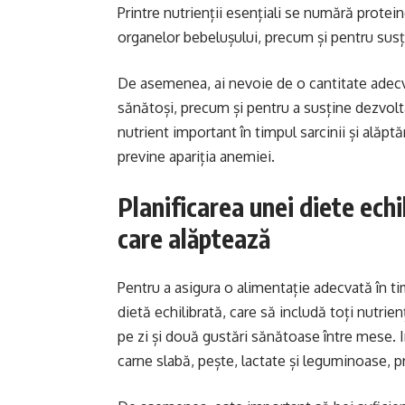
Printre nutrienții esențiali se numără protei
organelor bebelușului, precum și pentru susț
De asemenea, ai nevoie de o cantitate adecva
sănătoși, precum și pentru a susține dezvolta
nutrient important în timpul sarcinii și alăptă
previne apariția anemiei.
Planificarea unei diete echi
care alăptează
Pentru a asigura o alimentație adecvată în tim
dietă echilibrată, care să includă toți nutrie
pe zi și două gustări sănătoase între mese. I
carne slabă, pește, lactate și leguminoase, 