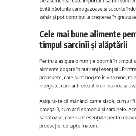
De asemenea, este important să bei suficiente 
Evită băuturile carbogazoase și sucurile îndu
zahăr și pot contribui la creșterea în greutate
Cele mai bune alimente pent
timpul sarcinii și alăptării
Pentru a asigura o nutriție optimă în timpul sa
alimente bogate în nutrienți esențiali. Prin
proaspete, care sunt bogate în vitamine, mine
integrale, cum ar fi orezul brun, quinoa și ovă
Asigură-te că mănânci carne slabă, cum ar fi p
omega-3, cum ar fi somonul și sardinele. Ace
sănătoase, care sunt esențiale pentru dezvo
producției de lapte matern.