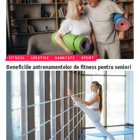
FITNESS
LIFESTYLE
SANATATE
SPORT
Beneficiile antrenamentelor de fitness pentru seniori