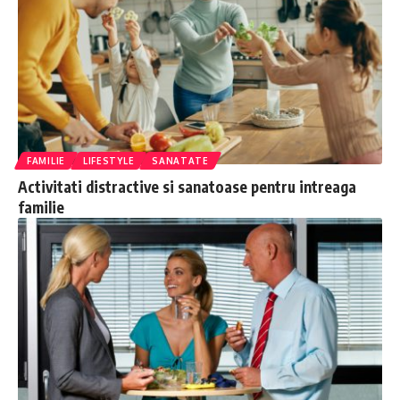
FAMILIE
LIFESTYLE
SANATATE
Activitati distractive si sanatoase pentru intreaga
familie