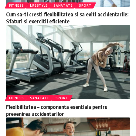
FITNESS
LIFESTYLE
SANATATE
SPORT
Cum sa-ti cresti flexibilitatea si sa eviti accidentarile:
Sfaturi si exercitii eficiente
FITNESS
SANATATE
SPORT
Flexibilitatea – componenta esentiala pentru
prevenirea accidentarilor