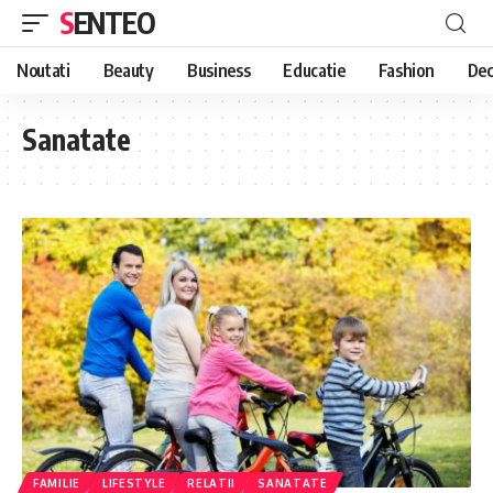
SENTEO
Noutati
Beauty
Business
Educatie
Fashion
Dec
Sanatate
FAMILIE
LIFESTYLE
RELATII
SANATATE