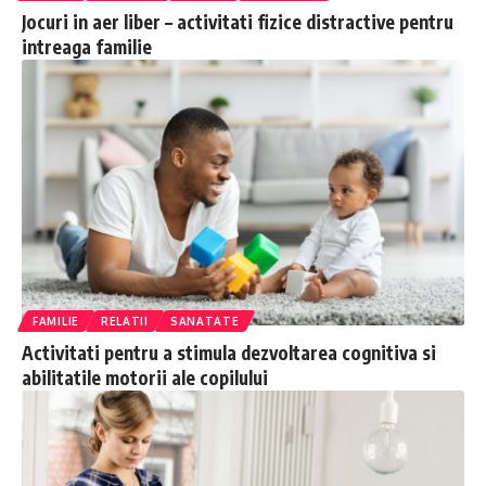
Jocuri in aer liber – activitati fizice distractive pentru
intreaga familie
FAMILIE
RELATII
SANATATE
Activitati pentru a stimula dezvoltarea cognitiva si
abilitatile motorii ale copilului