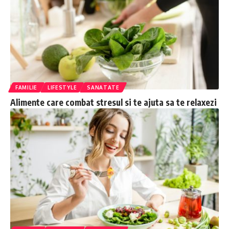
FAMILIE
LIFESTYLE
SANATATE
Alimente care combat stresul si te ajuta sa te relaxezi