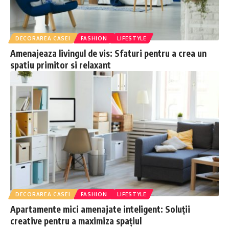
DECORAREA CASEI
FASHION
LIFESTYLE
Amenajeaza livingul de vis: Sfaturi pentru a crea un
spatiu primitor si relaxant
DECORAREA CASEI
FASHION
LIFESTYLE
Apartamente mici amenajate inteligent: Soluții
creative pentru a maximiza spațiul