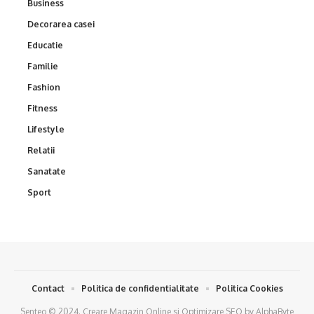
Business
Decorarea casei
Educatie
Familie
Fashion
Fitness
Lifestyle
Relatii
Sanatate
Sport
Contact
Politica de confidentialitate
Politica Cookies
Senteo © 2024.
Creare Magazin Online
si
Optimizare SEO
by
AlphaByte