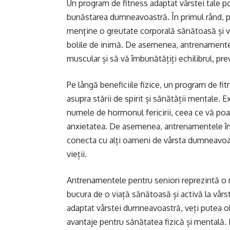
Un program de fitness adaptat vârstei tale 
bunăstarea dumneavoastră. În primul rând, pri
menține o greutate corporală sănătoasă și veț
bolile de inimă. De asemenea, antrenamentel
muscular și să vă îmbunătățiți echilibrul, prev
Pe lângă beneficiile fizice, un program de fit
asupra stării de spirit și sănătății mentale. E
numele de hormonul fericirii, ceea ce vă poate
anxietatea. De asemenea, antrenamentele în g
conecta cu alți oameni de vârsta dumneavoast
vieții.
Antrenamentele pentru seniori reprezintă o m
bucura de o viață sănătoasă și activă la vârs
adaptat vârstei dumneavoastră, veți putea o
avantaje pentru sănătatea fizică și mentală. N