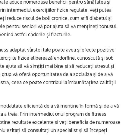
poate aduce numeroase beneficii pentru sănătatea și
n intermediul exercițiilor fizice regulate, veți putea
i reduce riscul de boli cronice, cum ar fi diabetul și
e pentru seniori vă pot ajuta să vă mențineți tonusul
enind astfel căderile și fracturile.
ness adaptat vârstei tale poate avea și efecte pozitive
xercițiile fizice eliberează endorfine, cunoscută și sub
 ajuta să vă simțiți mai bine și să reduceți stresul și
rup vă oferă oportunitatea de a socializa și de a vă
ră, ceea ce poate contribui la îmbunătățirea calității
odalitate eficientă de a vă menține în formă și de a vă
ta a treia. Prin intermediul unui program de fitness
bține rezultate excelente și veți beneficia de numeroase
u ezitați să consultați un specialist și să începeți