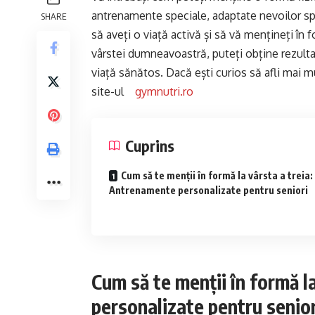
antrenamente speciale, adaptate nevoilor spec
SHARE
să aveți o viață activă și să vă mențineți în
vârstei dumneavoastră, puteți obține rezultat
viață sănătos. Dacă ești curios să afli mai mul
site-ul
gymnutri.ro
Cuprins
Cum să te menții în formă la vârsta a treia:
Antrenamente personalizate pentru seniori
Cum să te menții în formă l
personalizate pentru senior